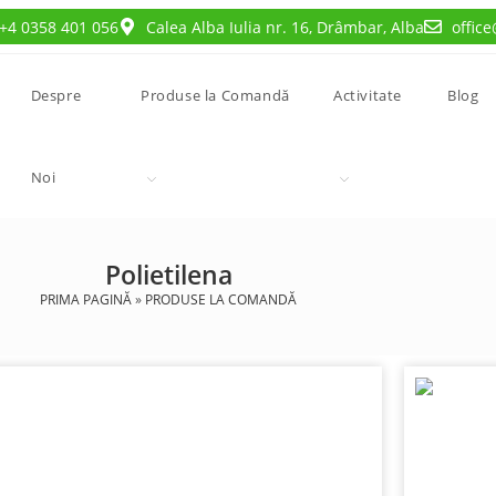
+4 0358 401 056
Calea Alba Iulia nr. 16, Drâmbar, Alba
offic
Despre
Produse la Comandă
Activitate
Blog
Noi
Polietilena
PRIMA PAGINĂ
»
PRODUSE LA COMANDĂ