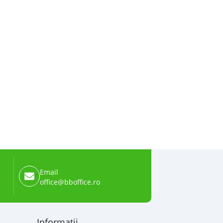
Email
office@bboffice.ro
Informații