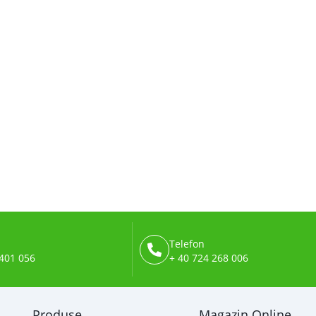
Telefon
401 056
+ 40 724 268 006
Produse
Magazin Online