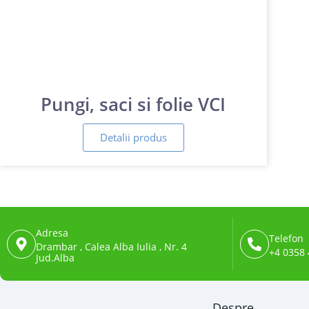
Pungi, saci si folie VCI
Detalii produs
Adresa
Telefon
Drambar , Calea Alba Iulia , Nr. 4
+4 0358 
Jud.Alba
Despre