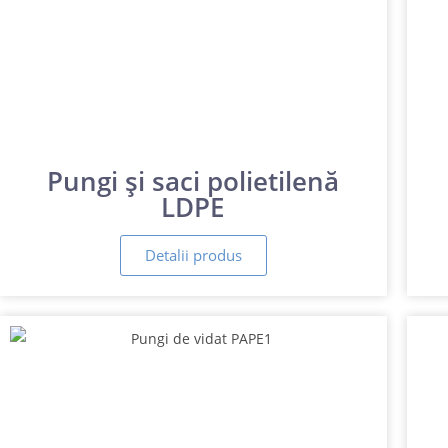
Pungi și saci polietilenă
LDPE
Detalii produs