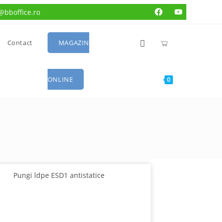
e@bboffice.ro
Contact
MAGAZIN
ONLINE
0