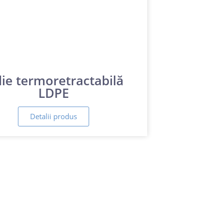
lie termoretractabilă
LDPE
Detalii produs